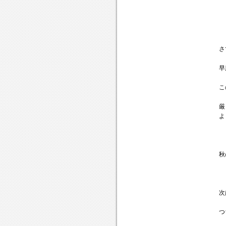
さ
早
こ
厳
よ
秋
次
つ