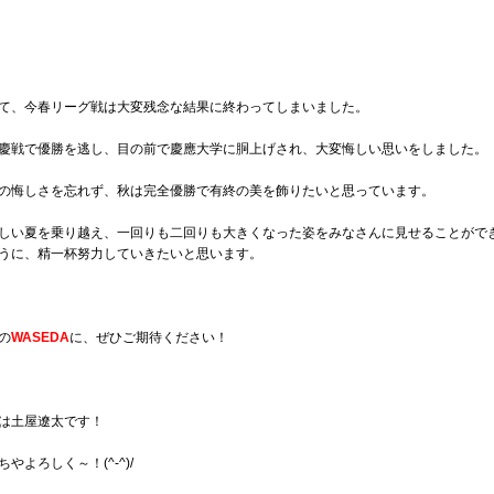
て、今春リーグ戦は大変残念な結果に終わってしまいました。
慶戦で優勝を逃し、目の前で慶應大学に胴上げされ、大変悔しい思いをしました。
の悔しさを忘れず、秋は完全優勝で有終の美を飾りたいと思っています。
しい夏を乗り越え、一回りも二回りも大きくなった姿をみなさんに見せることがで
うに、精一杯努力していきたいと思います。
の
WASEDA
に、ぜひご期待ください！
は土屋遼太です！
ちやよろしく～！(^-^)/