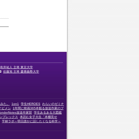
有井祐人 主将 東京大学
佐藤旭 主将 慶應義塾大学
でみた。
1on1
学生HEROES
わらいのゼミナ
ナビメシ
1年間に映画365本観る放送作家のブ
onderNotes放送作家部
学生あるある大図鑑
ンプレックス
本読む女子大生「本棚見せ
平林ラボ～明日誰かに話したくなる科学～