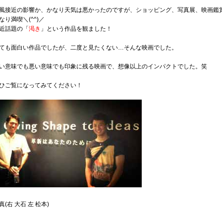
風接近の影響か、かなり天気は悪かったのですが、ショッピング、写真展、映画鑑
なり満喫＼(^^)／
近話題の「
渇き
」という作品を観ました！
ても面白い作品でしたが、二度と見たくない…そんな映画でした。
い意味でも悪い意味でも印象に残る映画で、想像以上のインパクトでした。笑
ひご覧になってみてください！
真(右 大石 左 松本)