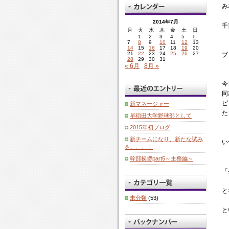
み
2014年7月
千
月
火
水
木
金
土
日
1
2
3
4
5
6
7
8
9
10
11
12
13
14
15
16
17
18
19
20
21
22
23
24
25
26
27
ブ
28
29
30
31
« 6月
8月 »
今
同
ピ
新マネージャー
た
早稲田大学野球部として
2015年初ブログ
新チームになり、新たな試み
い
を、、、！
幹部挨拶part5～主務編～
「
と
未分類
(53)
と