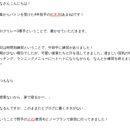
なさんこんにちは！
葉からバトンを受けた4年投手の
松本周
(あまね)です！
ログリレー3番手ということで、書かせていただきます。
日は時間別練習ということで、午前中に練習がありました！
期が少ない曜日でしたが、可愛い後輩たちと汗を流してきました。凄まじい湿気の
ッチング、ランニングメニューにヘトヘトになりながらも、なんとか練習を終えま
！
つもなら
授業ないから、家で寝るかー。」
なるんですが、このままだとブログに書くネタがない…
いうことで野手の
大石(
教育4)とノープランで新宿に行ってきました！