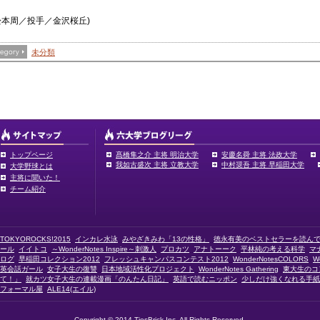
松本周／投手／金沢桜丘)
未分類
トップページ
髙橋隼之介 主将 明治大学
安慶名舜 主将 法政大学
我如古盛次 主将 立教大学
中村奨吾 主将 早稲田大学
大学野球とは
主将に聞いた！
チーム紹介
TOKYOROCKS!2015
インカレ水泳
みやざきみわ「13の性格」
徳永有美のベストセラーを読ん
ール
イイトコ
～WonderNotes Inspire～刺激人
プロカツ
アナトーーク
平林純の考える科学
マ
ログ
早稲田コレクション2012
フレッシュキャンパスコンテスト2012
WonderNotesCOLORS
W
英会話ガール
女子大生の復讐
日本地域活性化プロジェクト
WonderNotes Gathering
東大生のコ
て！」
就カツ女子大生の連載漫画「のんたん日記」
英語で読むニッポン
少しだけ強くなれる手紙
フォーマル屋
ALE14(エイル)
Copyright © 2014 TiesBrick Inc. All Rights Reserved.