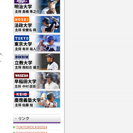
中、
し
TOKYOROCKS!2014