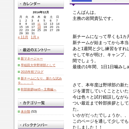
こんばんは。
2014年12月
月
火
水
木
金
土
日
主務の岩間貴弘です。
1
2
3
4
5
6
7
8
9
10
11
12
13
14
15
16
17
18
19
20
21
22
23
24
25
26
27
28
29
30
31
新チームになって早くも1カ
« 11月
1月 »
新チームが始まってから本当
あと1週間と少し練習をすれ
そして年が明け、キャンプ、
新マネージャー
間でしょう。
早稲田大学野球部として
最後の1年間、1日1日噛み
2015年初ブログ
新チームになり、新たな試み
を、、、！
さて、本年度は野球部の新たな
幹部挨拶part5～主務編～
ジを運営していくことといた
今は色々と試行錯誤しながら
つい最近まで幹部挨拶として
た。
未分類
(53)
いかがだったでしょうか、、
このページを通して少しでも
たしました！！