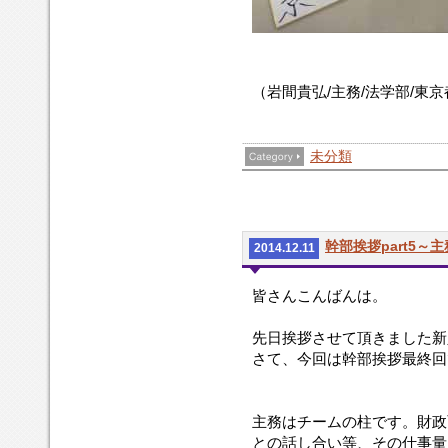
（岩間貴弘/主務/法学部/東
未分類
幹部挨拶part5～
2014.12.11
皆さんこんばんは。
先日挨拶させて頂きました新
さて、今回は幹部挨拶最終回
主務はチームの柱です。財政
との話し合い等、その仕事量