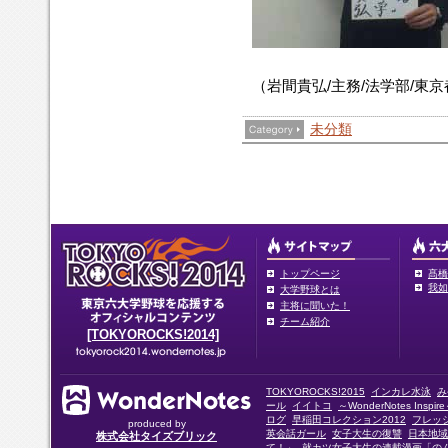
（岩間貴弘/主務/法学部/東
未分類
トップページ
髙橋
我如
大学野球とは
主将に聞いた！
チーム紹介
[TOKYOROCKS!2014]
TOKYOROCKS!2015
インカレ水泳
み
ール
イイトコ
～WonderNotes Insp
ログ
早稲田コレクション2012
フレッ
produced by
英会話ガール
女子大生の復讐
日本地域
株式会社タイズブリック
て！」
就カツ女子大生の連載漫画「の