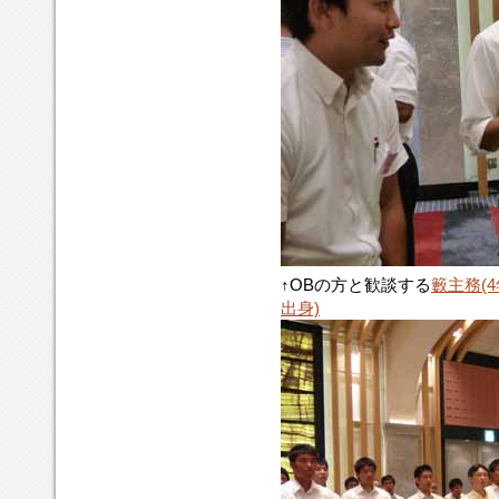
↑OBの方と歓談する
籔主務(
出身)