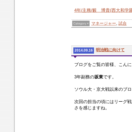
4年/主務/籔 博貴(西大和学
マネージャー
,
試合
明治戦に向けて
2014.09.16
ブログをご覧の皆様、こんに
3年副務の
坂東
です。
ソウル大・京大戦以来のブロ
次回の担当の頃にはリーグ戦
さを感じますね。