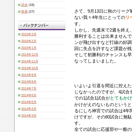
試合
(16)
さて、9月13日に秋のリー
部員
(27)
ない我々4年生にとっての
リ
す。
しかし、先週末で2週を終え
2015年3月
勝利することは出来ませんで
2015年2月
ンが飛び出すなど打線の好調
2015年1月
回に失点を許すなど課題が残
そして初勝利のチャンスも早
2014年12月
なってしまいました。
2014年11月
2014年10月
2014年9月
2014年8月
いよいよ引退を間近に控えた
2014年7月
じなかったのですが、4試合
2014年6月
での1試合1試合が
とてもかけ
2014年5月
かけがえのないものというと
2014年4月
るにしろ神宮での試合は4年
2014年3月
けですが、その80試合に無
す。
全ての試合に応援部や一般の