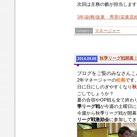
次回は主務の籔が担当します
3年/副務/坂東 秀憲(栄東高
マネージャー
秋季リーグ戦開幕
2014.09.08
ブログをご覧のみなさんこ
2年マネージャーの
松島
です
日に日にしのぎやすくなり
秋
ごしでしょうか？
夏の合宿やOP戦も全て終わ
季リーグ戦
が今週の土曜日に
今週から秋季リーグ戦が開幕
リーグ戦激励会
に参加してき