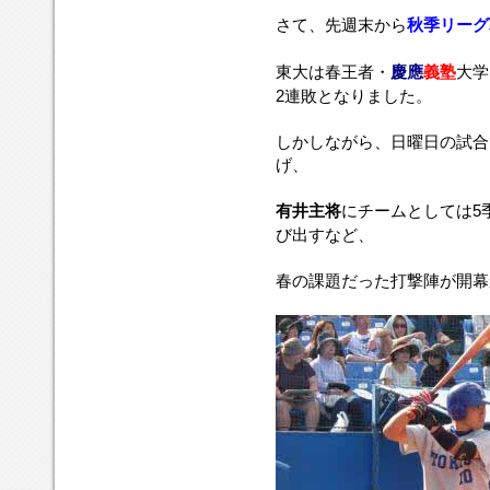
さて、先週末から
秋季リーグ
東大は春王者・
慶應
義塾
大学
2連敗となりました。
しかしながら、日曜日の試合
げ、
有井主将
にチームとしては5
び出すなど、
春の課題だった打撃陣が開幕