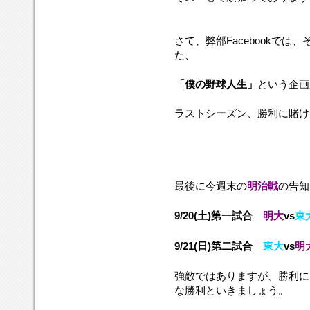
さて、弊部Facebookで
た、
「僕の野球人生」
という企画
ラストシーズン、勝利に賭け
最後に今週末の
明治戦
の告知
9/20(土)第一試合
明大
vs
東
9/21(日)第二試合
東大
vs
明
強敵ではありますが、勝利に
な勝利といきましょう。