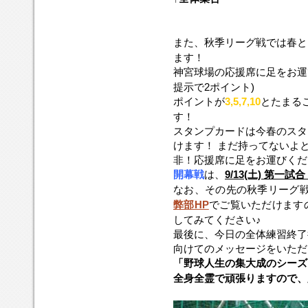
また、秋季リーグ戦では春と
ます！
神宮球場の応援席に足をお運
提示で2ポイント)
ポイントが
3,5,7,10
とたまる
す！
スタンプカードは今春のスタ
けます！ まだ持ってないよ
非！応援席に足をお運びくだ
開幕戦
は、
9/13(土) 第一
なお、その先の秋季リーグ
弊部HP
でご覧いただけます
してみてください♪
最後に、今日の全体練習終了
向けてのメッセージをいただ
「
野球人生の集大成のシーズ
全身全霊で頑張りますので、