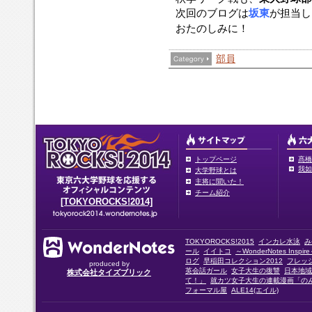
次回のブログは
坂東
が担当し
おたのしみに！
部員
トップページ
髙橋
我如
大学野球とは
主将に聞いた！
チーム紹介
[TOKYOROCKS!2014]
TOKYOROCKS!2015
インカレ水泳
み
ール
イイトコ
～WonderNotes Insp
ログ
早稲田コレクション2012
フレッ
produced by
英会話ガール
女子大生の復讐
日本地域
株式会社タイズブリック
て！」
就カツ女子大生の連載漫画「の
フォーマル屋
ALE14(エイル)