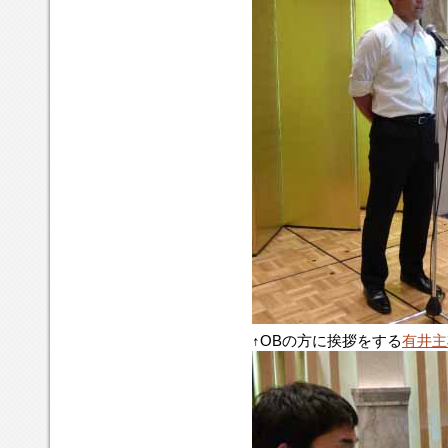
↑OBの方に挨拶をする
有井主