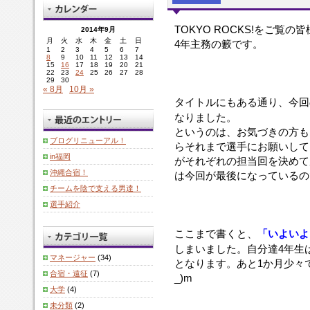
TOKYO ROCKS!をご覧
2014年9月
月
火
水
木
金
土
日
4年主務の籔です。
1
2
3
4
5
6
7
8
9
10
11
12
13
14
15
16
17
18
19
20
21
22
23
24
25
26
27
28
29
30
« 8月
10月 »
タイトルにもある通り、今回
なりました。
というのは、お気づきの方も
ブログリニューアル！
らそれまで選手にお願いして
in福岡
がそれぞれの担当回を決めて
沖縄合宿！
は今回が最後になっているの
チームを陰で支える男達！
選手紹介
ここまで書くと、
「いよいよ
しまいました。自分達4年生
マネージャー
(34)
となります。あと1か月少々
合宿・遠征
(7)
_)m
大学
(4)
未分類
(2)