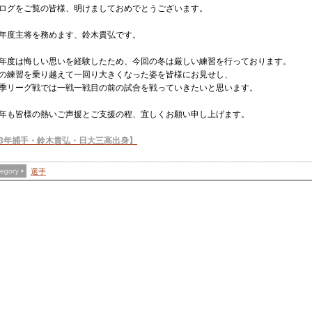
ログをご覧の皆様、明けましておめでとうございます。
年度主将を務めます、鈴木貴弘です。
年度は悔しい思いを経験したため、今回の冬は厳しい練習を行っております。
の練習を乗り越えて一回り大きくなった姿を皆様にお見せし、
季リーグ戦では一戦一戦目の前の試合を戦っていきたいと思います。
年も皆様の熱いご声援とご支援の程、宜しくお願い申し上げます。
3年捕手・鈴木貴弘・日大三高出身】
選手