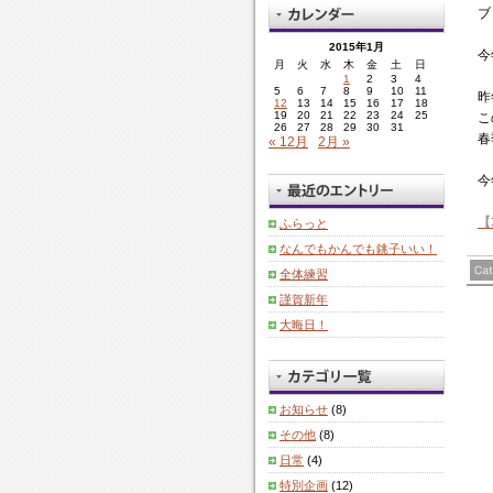
ブ
2015年1月
今
月
火
水
木
金
土
日
1
2
3
4
5
6
7
8
9
10
11
昨
12
13
14
15
16
17
18
19
20
21
22
23
24
25
こ
26
27
28
29
30
31
春
« 12月
2月 »
今
【
ふらっと
なんでもかんでも銚子いい！
全体練習
謹賀新年
大晦日！
お知らせ
(8)
その他
(8)
日常
(4)
特別企画
(12)