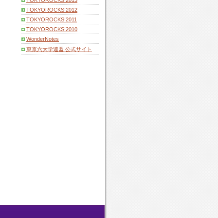
TOKYOROCKS!2013
TOKYOROCKS!2012
TOKYOROCKS!2011
TOKYOROCKS!2010
WonderNotes
東京六大学連盟 公式サイト