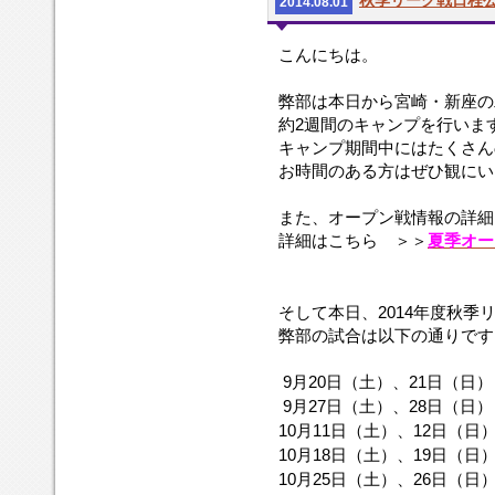
秋季リーグ戦日程
き
れ〜」
と
2014.08.01
り
で
思
ま
す。
い
こんにちは。
し
勝
ま
た。
つ
す。
弊部は本日から宮崎・新座の
た
本
約2週間のキャンプを行いま
め
年
キャンプ期間中にはたくさん
に
度
は、
お時間のある方はぜひ観にい
も
一
変
日、
わ
また、オープン戦情報の詳細
一
ら
詳細はこちら ＞＞
夏季オー
球、
ぬ
一
ご
つ
声
そして本日、2014年度秋
の
援
弊部の試合は以下の通りです
プ
の
レ
程
ー
よ
.
9月20日（土）、21日（日
全
ろ
.
9月27日（土）、28日（日
て
し
10月11日（土）、12日（日
に
く
10月18日（土）、19日（日
こ
お
10月25日（土）、26日（日
だ
願