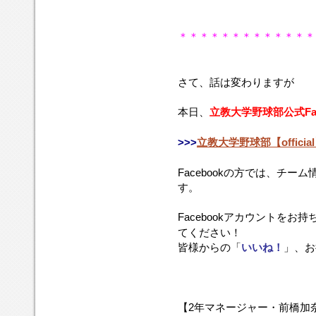
し
て
い
＊＊＊＊＊＊＊＊＊＊＊＊＊
き
た
い
さて、話は変わりますが
と
思
本日、
立教大学野球部公式Fac
い
ま
す。
>>>
立教大学野球部【officia
Facebookの方では、チ
す。
Facebookアカウントをお
てください！
皆様からの「
いいね！
」、お
【2年マネージャー・前橋加