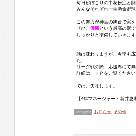
毎日砂ぼこりの中花粉症と闘
みんなそれぞれ一生懸命野球
この努力が神宮の舞台で実を
ぜひ、
優勝
という最高の形で
しっかりと準備していきます
話は変わりますが、今季も
広
た。
リーグ戦の際、応援席にて無
詳細は、ＨＰをご覧ください
では、失礼します。
【4年マネージャー・新井恵
お知らせ
,
その他