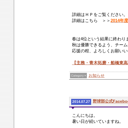
わ
い
っ
致
て
し
詳細はＨＰをご覧ください。
い
ま
詳細はこちら ＞＞
2014
か
す。
な
い
春は4位という結果に終わり
と
秋は優勝できるよう、チーム
い
応援の程、よろしくお願いい
け
な
い
【主務・青木拓磨・船橋東高
と
思
お知らせ
い
ま
す。
野
球
野球部公式Faceb
2014.07.27
の
技
こんにちは。
術
暑い日が続いていますね。
だ
け