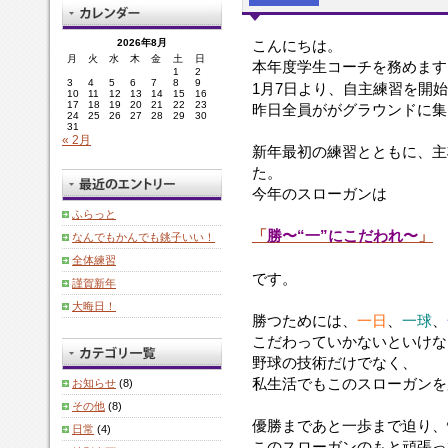
1
新
優
2026年8月
こんにちは。
月
火
水
木
金
土
日
月
年
勝
本年度学生コーチを務めます
1
2
7
最
ま
3
4
5
6
7
8
9
1月7日より、自主練習を開
10
11
12
13
14
15
16
日
初
で
17
18
19
20
21
22
23
昨日全員ががグラウンドに集
24
25
26
27
28
29
30
よ
の
あ
31
り、
練
と
« 2月
新年最初の練習とともに、主
自
習
一
た。
主
と
歩
今年のスローガンは
練
と
ま
習
も
で
ふらっと
を
に、
せ
「
勝〜“一”にこだわれ〜
」
なんでもかんでも銚子いい！
開
主
ま
全体練習
始
将
り、
です。
謹賀新年
し
の
悔
大晦日！
て
鈴
し
勝つためには、
一日
、
一球
、
い
木
い
こだわっていかないといけな
ま
よ
思
野球の技術だけでなく、
し
り
い
私生活でもこのスローガンを
た
お知らせ
(8)
ス
を
が、
ロ
し
その他
(8)
本
ー
た
優勝まであと一歩まで迫り、
日常
(4)
日
ガ
昨
このスローガンのもと頑張っ