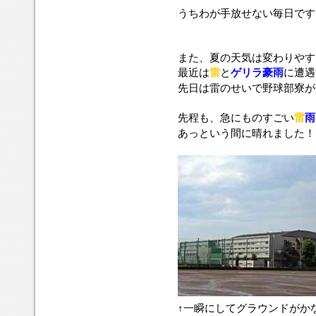
で
うちわが手放せない毎日です
な
く、
私
また、夏の天気は変わりやす
生
最近は
雷
と
ゲリラ豪雨
に遭遇
活
先日は雷のせいで野球部寮が一
で
も
先程も、急にものすごい
雷
雨
こ
あっという間に晴れました！
の
ス
ロ
ー
ガ
ン
を
肝
に
銘
じ
て
行
動
↑一瞬にしてグラウンドがかな