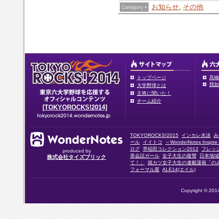
お知らせ
,
その他
トップページ
髙橋
我如
大学野球とは
主将に聞いた！
チーム紹介
[TOKYOROCKS!2014]
TOKYOROCKS!2015
インカレ水泳
み
ール
イイトコ
～WonderNotes Insp
ログ
早稲田コレクション2012
フレッ
produced by
英会話ガール
女子大生の復讐
日本地域
株式会社タイズブリック
て！」
就カツ女子大生の連載漫画「の
フォーマル屋
ALE14(エイル)
Copyright © 2014