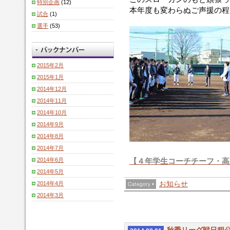
特別企画
(12)
全
ン
秋
本年度も変わらぬご声援の程
試合
(1)
部
の
を
員
発
選手
(53)
忘
が
表
れ
グ
が
ず、
ラ
あ
こ
ウ
り
の
2015年2月
ン
ま
ス
2015年1月
ド
し
ロ
2014年12月
に
た。
ー
2014年11月
集
今
ガ
2014年10月
ま
年
ン
り、
の
の
2014年9月
全
ス
も
2014年8月
体
ロ
と
2014年7月
練
ー
頑
2014年6月
【４年学生コーチチーフ・高
習
ガ
張
の
2014年5月
ン
っ
ス
は
て
2014年4月
お知らせ
タ
「勝〜“一”に
い
2014年3月
ー
こ
き
ト
だ
た
を
わ
い