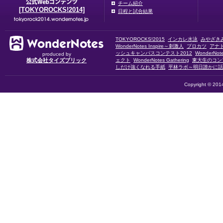
チーム紹介
[TOKYOROCKS!2014]
日程と試合結果
TOKYOROCKS!2015
インカレ水泳
みやざき
WonderNotes Inspire～刺激人
プロカツ
アナ
ッシュキャンパスコンテスト2012
WonderNo
produced by
株式会社タイズブリック
ェクト
WonderNotes Gathering
東大生のコン
しだけ強くなれる手紙
平林ラボ～明日誰かに話
Copyright © 2014